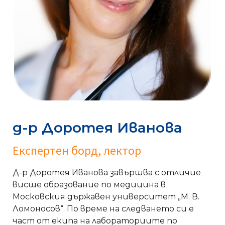
д-р Доротея Иванова
Експертен борд, лектор
Д-р Доротея Иванова завършва с отличие
висше образование по медицина в
Московския държавен университет „М. В.
Ломоносов“. По време на следването си е
част от eкипа на лабораториите по