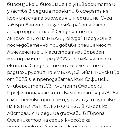
биофизика и биохимия на университета и
участва в редица проекти в сферата на
космическата биология и медицина. След
завършването си започва работа като
лекар ординатор в Отделение по
лъчелечение на МБАЛ „Токуда“. През 2018 г.
последователно придобива специалност
Лъчелечение и магистратура Здравен
мениджмънт. През 2022 г. става част от
екипа на Отделение по лъчелечение и
радиохирургия на УМБАЛ „Св. Иван Рилски“, а
от 2023 г. е преподавател към Софийски
университет „Св. Климент Охридски“.
Професионалната си квалификация развива
с множество програми, училища и курсове
на ESTRO, ASTRO, ESMO и ESO в Америка,
Австралия и редица държави в Европа.
Организатор на серия курсове за
рентгенови лаборанти в лъчелечението