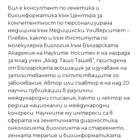
Бил е консултант по генетика и
биоинформатика към Центъра за
компетентност по персонализирана
медицина към Медицински Университет –
Плевен, както и към Института по
молекулярна биология към Българската
Академия на Науките. Носител е на награда
за млад учен „Акад. Ташо Ташев“, присъдена
от Българската асоциация за изучаване на
затлъстяването и съпътстващите го
заболявания. Автор или съавтор е на над 20
научни публикации в различни
международни списания, както и лектор на
редица национални и международни
конгреси. Научните му интереси са в
сферата на генетичната диагностика,
онкологията, биологията на стареенето,
генната терапия и биоинформатиката.