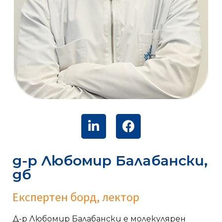
д-р Любомир Балабански,
дб
Експертен борд, лектор
Д-р Любомир Балабански е молекулярен