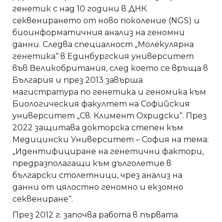
генетик с над 10 години в ДНК
секвенирането от ново поколение (NGS) и
биоинформатичния анализ на геномни
данни. Следва специалност „Молекулярна
генетика“ в Единбургския университет
във Великобритания, след което се връща в
България и през 2013 завърша
магистратура по генетика и геномика към
Биологическия факултет на Софийския
университет „Св. Климент Охридски“. През
2022 защитава докторска степен към
Медицински Университет – София на тема:
„Идентифициране на генетични фактори,
предразполагащи към дълголетие в
български столетници, чрез анализ на
данни от цялостно геномно и екзомно
секвениране“.
През 2012 г. започва работа в първата