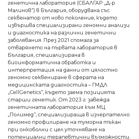
генетична лаборатория (СБАЛГАР „Д-р
Малинов“) в България, оборудвана със
секвенатор от ново поколение, където
извършва специализирани геномни анализи
и диагностика на различни генетични
заболявания. През 2021 спомага за
отварянето на първата лаборатория в
България, специализирана в
биоинформатична обработка и
интерпретация на данни от цялостно
геномно секвениране в сферата на
медицинската диагностика – ГМДЛ
„CellGenetics“, където заема позицията
старши генетик. От 2023 г. завежда
генетичната лаборатория към МЦ
„Полимед“, специализираща в изчерпателно
геномно профилиране на туморна тъкан
при онкоболни с цел уточняване на
потенциални терапевтични възможности.